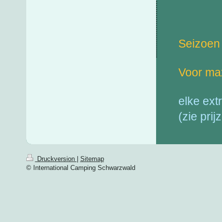
Pr
Seizoen
Voor max
elke ext
(zie pri
Druckversion
|
Sitemap
© International Camping Schwarzwald