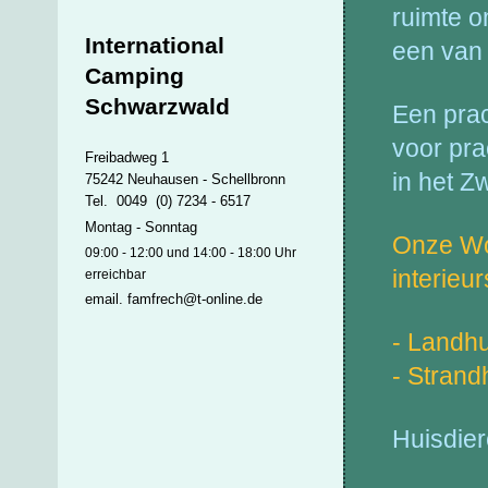
ruimte o
International
een van
Camping
Schwarzwald
Een prac
voor pr
Freibadweg 1
in het Z
75242 Neuhausen - Schellbronn
Tel. 0049 (0) 7234 - 6517
Montag - Sonntag
Onze Woo
09:00 - 12:00 und 14:00 - 18:00 Uhr
interieur
erreichbar
email. famfrech@t-online.de
- Landhu
- Strand
Huisdier