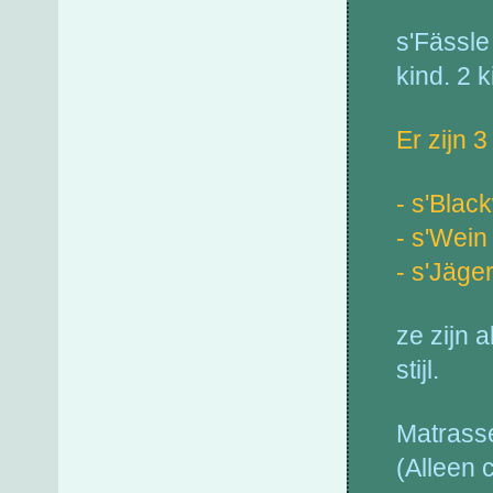
s'Fässle
kind. 2 
Er zijn 3
- s'Blac
- s'Wein
- s'Jäge
ze zijn 
stijl.
Matrass
(Alleen