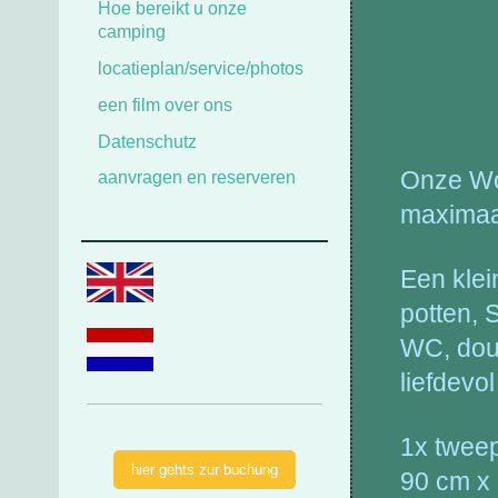
Hoe bereikt u onze
camping
sta
locatieplan/service/photos
een film over ons
Datenschutz
Onze Woo
aanvragen en reserveren
maximaal
Een klei
potten, 
WC, douc
liefdevo
1x twee
hier gehts zur buchung
90 cm x