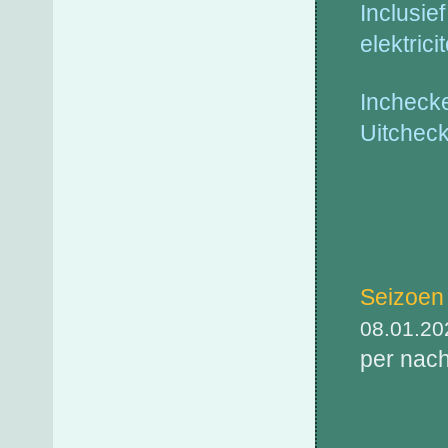
Inclusie
elektrici
Inchecke
Uitcheck
Pri
Seizoen
08.01.20
per nac