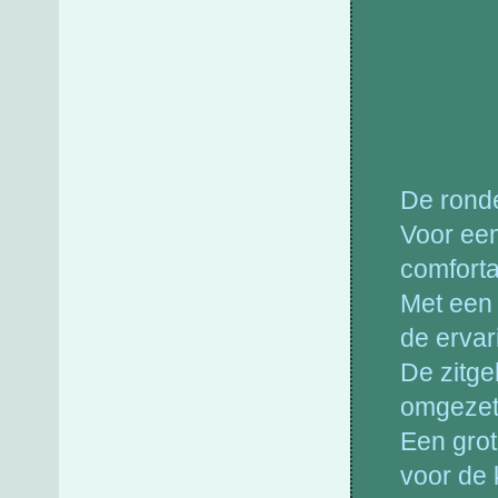
De ronde
Voor ee
comforta
Met een 
de ervar
De zitg
omgezet 
Een grot
voor de 