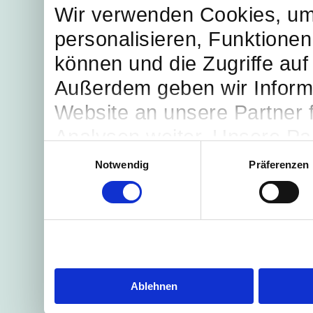
Wir verwenden Cookies, um
personalisieren, Funktionen
können und die Zugriffe auf
Außerdem geben wir Inform
Website an unsere Partner 
Analysen weiter. Unsere Par
Einwilligungsauswahl
möglicherweise mit weitere
Notwendig
Präferenzen
bereitgestellt haben oder d
Dienste gesammelt haben.
Ablehnen