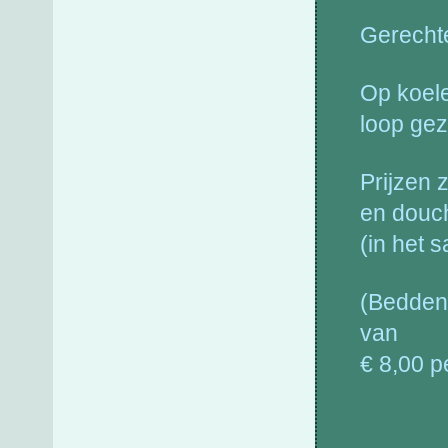
Gerechte
Op koele
loop gez
Prijzen z
en douc
(in het 
(Bedden
van
€ 8,00 p