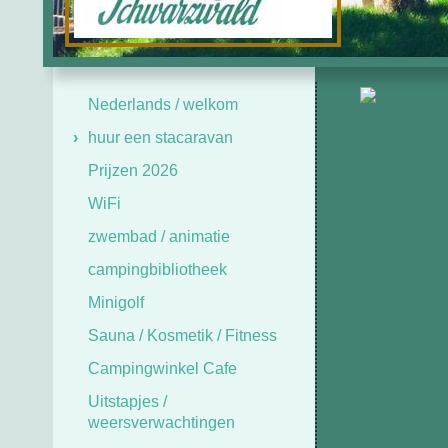
Nederlands / welkom
huur een stacaravan
Prijzen 2026
WiFi
zwembad / animatie
campingbibliotheek
Minigolf
Sauna / Kosmetik / Fitness
Campingwinkel Cafe
Uitstapjes /
weersverwachtingen