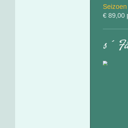
Seizoen
€ 89,00 
s´ Fä