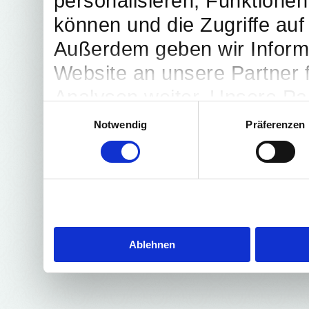
personalisieren, Funktionen
können und die Zugriffe auf
Außerdem geben wir Inform
Website an unsere Partner 
Analysen weiter. Unsere Par
Einwilligungsauswahl
möglicherweise mit weitere
Notwendig
Präferenzen
bereitgestellt haben oder d
Dienste gesammelt haben.
Ablehnen