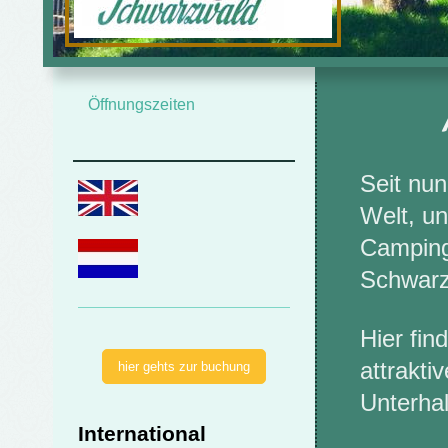
Herz
Öffnungszeiten
Seit nun
Welt, u
Campingp
Schwarz
Hier fin
attrakti
hier gehts zur buchung
Unterhal
International